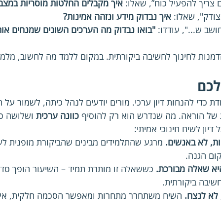
 צריך להפעיל כוח”, שאלו: 
איך מקבלים החלטות מוסריות במצבי
ודק", שאלו: 
איך נבדוק מידע ונזהה אמינות?
שב ש...", עודדו: 
"בואו נבדוק מה הערכים השונים שמנחים אותנ
זדמנות לחינוך לחשיבה ביקורתית. במקום ללמד מה לחשוב, מלמד
לכם
 כדי להנחות דיון ערכי. מורים יודעים לנהל כיתה, לשמור על ה
 של הוראה. מה שנדרש הוא רק להוסיף 
כוונה ערכית
 ושלושה כל
דיון לשיח חינוכי אמיתי:
ות, לא באנשים. 
מרגע שהתלמידים מבינים שהביקורת מופנית לע
ום הגנה.
יא שאלה מבורכת. 
כששאלה זו מותרת תמיד – השיעור הופך סדנ
שיבה ביקורתית.
לא לנצח. 
השיח משתחרר מתחרות ומאפשר הסכמה חלקית, אי־וד