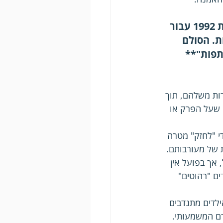
"סולם ההשתתפות" של רוג'ר הארט (Roger Hart), שפורסם במקור בשנת 1992 עבור 
ת. הסולם 
תתפות"** 
ות משלהם, תוך 
 שעל הפרק או 
י "לחזק" מטרה 
 של מעורבותם.
 אך בפועל אין 
ים "רהוטים" 
ילדים מתנדבים 
דם המשמעותי.