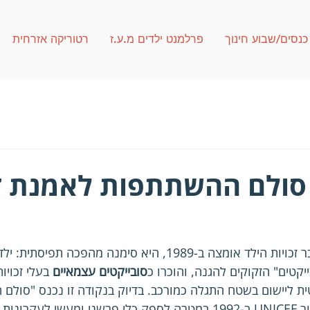
כנסים/שבוע חינוך
פרלמנט ילדים מ.ע.ז
רטוריקה אזרחית
סולם ההשתתפות לאמנת זכ
כאשר אמנת האו"ם בדבר זכויות הילד אומצה ב-1989, היא סימנה מהפכה ת
קטים" הזקוקים להגנה, והוכרו כ
סובייקטים עצמאיים
 בעלי זכויו
ליישום בשטח התגלה כמורכב. בדיוק בנקודה זו נכנס "סולם
ת האמנה.