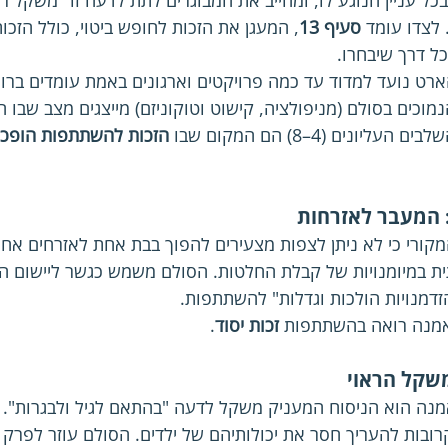
כל עניין הנוגע לו, ומחייב את המבוגרים לתת לדעה זו "משקל ר
 לצדו עומד 
סעיף 13
, המעגן את הזכות לחופש ביטוי, כולל הזכו
כל דרך שיבחרו.
ט נועד למדוד עד כמה פרויקטים וארגונים באמת עומדים ברוח
וכים בסולם (מניפולציה, קישוט וטוקוניזם) מייצגים מצב שבו 
ים (4–8) הם המקום שבו 
הזכות להשתתפות הופכת
המעבר לאזרחות
תית במיומנויות של קבלת החלטות. הסולם משמש כגשר ליישום 
זדמנויות הולכות וגדלות" להשתתפות.
מנה רואה בהשתתפות 
זכות יסוד
. 
שקל הראוי
נה הוא הניסוח המעניק משקל לדעה "בהתאם לגיל ולבגרות". ה
קרובות להעריך חסר את יכולותיהם של ילדים. הסולם עוזר לפרק