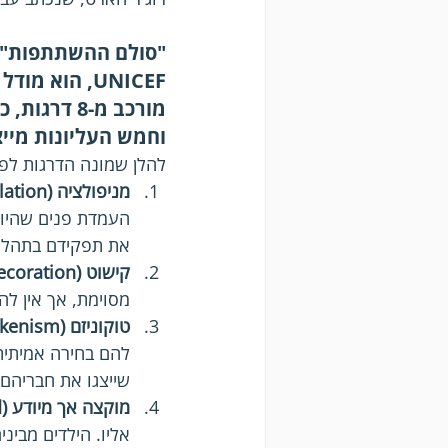
UNICEF, הוא
מורכב מ-8
וחמש העליונות מייצ
להלן שמונה הדרגות לפי
מניפולציה (Manipulation):
העמדת פנים שהיוזמ
את תפקידם בתהליך
קישוט (Decoration):
מסוימת, אך אין ל
טוקוניזם (Tokenism):
להם בחירה אמיתית 
שייצגו את חבריהם
מוקצה אך מיודע (Assigned but informed):
אליו. הילדים מבינ