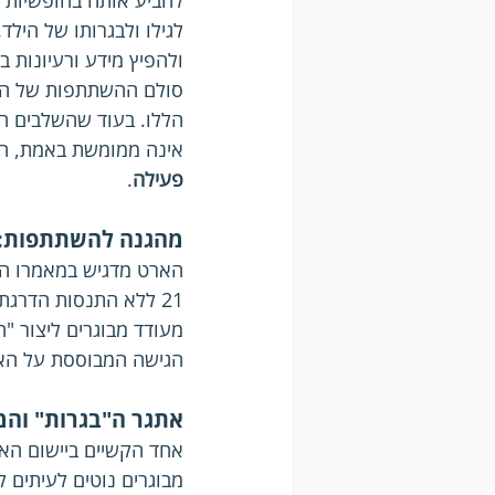
להביע אותה בחופשיות ב
לגילו ולבגרותו של הילד.
ולהפיץ מידע ורעיונות ב
סולם ההשתתפות של האר
הללו. בעוד שהשלבים הנמ
אינה ממומשת באמת, השלבים העליונ
פעילה
.
מהגנה להשתתפות: 
21 ללא התנסות הדרג
מעודד מבוגרים ליצור "ה
הגישה המבוססת על הא
אתגר ה"בגרות" והמ
אחד הקשיים ביישום האמ
מבוגרים נוטים לעיתים 