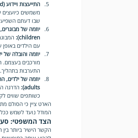
התייעצות ויידוע (Consulted and informed):
משמשים כיועצים ש
שבו דעתם השפיעה
children):
 המבוגר
עם הילדים באופן שו
יוזמה והובלה של ילדים (iated and directed
מורכבים בעצמם. המ
התערבות בתהליך.
adults):
 הדרגה הג
כשותפים שווים לק
הארט ציין כי הסולם מתמ
המודל נועד לשמש ככלי ל
הצד המשפטי: סעיפים 12
הקשר הישיר ביותר בין 