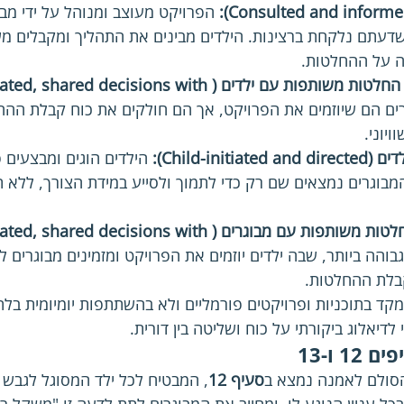
 הפרויקט מעוצב ומנוהל על ידי מבו
דעתם נלקחת ברצינות. הילדים מבינים את התהליך ומקבלים מש
 על ההחלטות.
יוזמה של מבוגרים, החלטות משותפות עם ילדים (red decisions with
ים הם שיוזמים את הפרויקט, אך הם חולקים את כוח קבלת ההחל
ויוני.
Child-init):
 הילדים הוגים ומבצעים פ
בוגרים נמצאים שם רק כדי לתמוך ולסייע במידת הצורך, ללא תפ
יוזמה של ילדים, החלטות משותפות עם מבוגרים (red decisions with
בוהה ביותר, שבה ילדים יוזמים את הפרויקט ומזמינים מבוגרים 
בלת ההחלטות.
קד בתוכניות ופרויקטים פורמליים ולא בהשתתפות יומיומית בלתי 
דיאלוג ביקורתי על כוח ושליטה בין דורית.
 ו-13
הסולם לאמנה נמצא ב
סעיף 12
, המבטיח לכל ילד המסוגל לגבש 