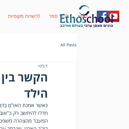
ראשי
לבתי ספר
לרשויות מקומיות
All Posts
1 בינו׳
הקשר בין 
הילד
חדלו להיחשב רק כ"אוביי
המעבר מהצהרה משפטית 
רוג'ר הארט, שנכתב עבור UNICEF ב-1992 במטרה לספק כלי פרשני ומעשי לעקרונו