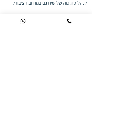
לנהל סוג כזה של שיח גם במרחב הציבורי.
בקורס רטוריקה אזרחית, הליטיגציה עוברת 
התאמה לחטיבה- אך נשמרים בה עקרונות 
היסוד: 
ראיות, נימוק, טובת הכלל, אינטרס ציבורי, 
והכרה במורכבות של החלטה ציבורית.
תרגול של אחריות אזרחית 
באמצעות כלים משפטיים לשיח 
פתוח.
לסיכום
הליטיגציה מבקשת צדק בתוך מסגרת של דין; 
הרטוריקה האזרחית מבקשת צדק בתוך 
מסגרת של חינוך.
שתיהן נשענות על אותה אמונה עמוקה - 
שהמילים שלנו הן הכלי באמצעותו נבנית 
חברה מוסרית וסובלנית.