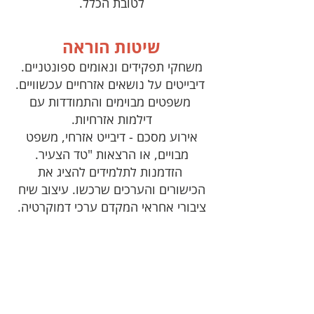
לטובת הכלל.
שיטות הוראה
משחקי תפקידים ונאומים ספונטניים.
דיבייטים על נושאים אזרחיים עכשוויים.
משפטים מבוימים והתמודדות עם
דילמות אזרחיות.
אירוע מסכם - דיבייט אזרחי, משפט
מבויים, או הרצאות "טד הצעיר.
הזדמנות לתלמידים להציג את
הכישורים והערכים שרכשו. עיצוב שיח
ציבורי אחראי המקדם ערכי דמוקרטיה.
הבנת המורכבות- מהן
זכויות יסוד ומדוע הן
חשובות. מתי זכויות
מתנגשות זו בזו ואיך חברה